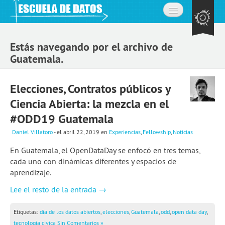
Inicio
Estás navegando por el archivo de
Acerca de
Guatemala.
La comunidad
Elecciones, Contratos públicos y
Preguntas frecuentes
Ciencia Abierta: la mezcla en el
Contacto
#ODD19 Guatemala
Daniel Villatoro
- el abril 22, 2019
en
Experiencias
,
Fellowship
,
Noticias
Aprende
En Guatemala, el OpenDataDay se enfocó en tres temas,
Expedición de datos
cada uno con dinámicas diferentes y espacios de
aprendizaje.
Cursos
Lee el resto de la entrada →
Explorando datos: la misión
Etiquetas:
día de los datos abiertos
,
elecciones
,
Guatemala
,
odd
,
open data day
,
Únete a la comunidad
tecnología civica
Sin Comentarios »