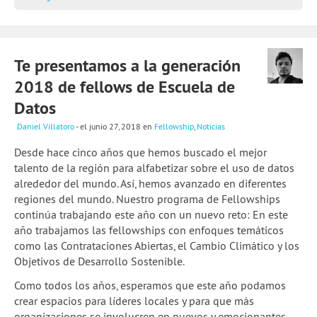
2a temporada de webinars
Skillshares de Escuela
Te presentamos a la generación
Guía Quartz: Limpieza de datos
2018 de fellows de Escuela de
Blog
Datos
Daniel Villatoro
- el junio 27, 2018
en
Fellowship
,
Noticias
Experiencias
Desde hace cinco años que hemos buscado el mejor
School of Data
talento de la región para alfabetizar sobre el uso de datos
alrededor del mundo. Así, hemos avanzado en diferentes
regiones del mundo. Nuestro programa de Fellowships
continúa trabajando este año con un nuevo reto: En este
año trabajamos las fellowships con enfoques temáticos
como las Contrataciones Abiertas, el Cambio Climático y los
Objetivos de Desarrollo Sostenible.
Como todos los años, esperamos que este año podamos
crear espacios para líderes locales y para que más
organizaciones se involucren en nuevos y emocionantes