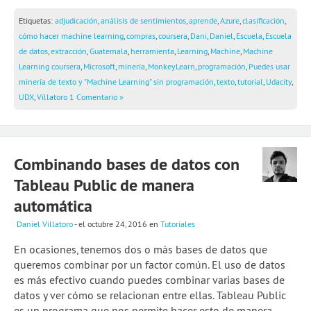
Etiquetas:
adjudicación
,
análisis de sentimientos
,
aprende
,
Azure
,
clasificación
,
cómo hacer machine learning
,
compras
,
coursera
,
Dani
,
Daniel
,
Escuela
,
Escuela
de datos
,
extracción
,
Guatemala
,
herramienta
,
Learning
,
Machine
,
Machine
Learning coursera
,
Microsoft
,
minería
,
MonkeyLearn
,
programación
,
Puedes usar
minería de texto y "Machine Learning" sin programación
,
texto
,
tutorial
,
Udacity
,
UDX
,
Villatoro
1 Comentario »
Combinando bases de datos con
Tableau Public de manera
automática
Daniel Villatoro
- el octubre 24, 2016
en
Tutoriales
En ocasiones, tenemos dos o más bases de datos que
queremos combinar por un factor común. El uso de datos
es más efectivo cuando puedes combinar varias bases de
datos y ver cómo se relacionan entre ellas. Tableau Public
es un programa que nos permite hacer esto de manera