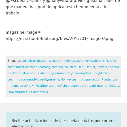
@EscuelaDeDatos y @danyvillatoro. Nos gustaría saber de
qué manera has podido aplicar esta herramienta a tu
trabajo.
magazine.image =
https://es.schoolofdata.org/files/2017/01/image07.png
Etiquetas:
adjudicación
,
análisis de sentimientos
,
aprende
,
Azure
,
clasificación
,
cómo hacer machine learning
,
compras
,
coursera
,
Dani
,
Daniel
,
Escuela
,
Escuela
de datos
,
extracción
,
Guatemala
,
herramienta
,
Learning
,
Machine
,
Machine
Learning coursera
,
Microsoft
,
minería
,
MonkeyLearn
,
programación
,
Puedes usar
minería de texto y "Machine Learning" sin programación
,
texto
,
tutorial
,
Udacity
,
UDX
,
Villatoro
1 Comentario »
Recibe actualizaciones de la Escuela de datos por correo
electrónico!: