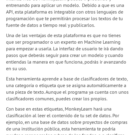
entrenando para aplicar un modelo. Debido a que es una
2a temporada de webinars
API, esta plataforma es integrable con otros lenguajes de
programación que te permitirán procesar los textos de tu
Skillshares de Escuela
fuente de datos a tiempo real y publicarlos.
Guía Quartz: Limpieza de datos
Una de las ventajas de esta plataforma es que no tienes
que ser programador o un experto en Machine Learning
Blog
para empezar a usarla. La interfaz de usuario te irá dando
pasos que deberás seguir para crear un modelo y cuando
Experiencias
entiendas la manera en que funciona, podrás ir avanzando
en su uso.
School of Data
Esta herramienta aprende a base de clasificadores de texto,
una categoría o etiqueta que se asigna automáticamente a
una pieza de texto. Aunque el programa ya cuenta con unos
clasificadores comunes, puedes crear los propios.
Con base en estas etiquetas, MonkeyLearn hará una
clasificación al leer el contenido de tu set de datos. Por
ejemplo, en una base de datos sobre proyectos de compras
de una institución pública, esta herramienta te podría