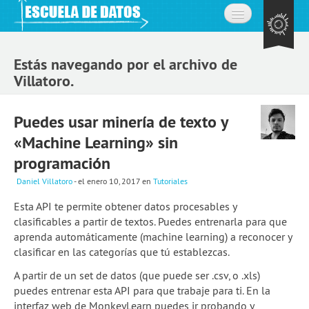
Inicio
Estás navegando por el archivo de
Acerca de
Villatoro.
La comunidad
Puedes usar minería de texto y
Preguntas frecuentes
«Machine Learning» sin
Contacto
programación
Daniel Villatoro
- el enero 10, 2017
en
Tutoriales
Aprende
Esta API te permite obtener datos procesables y
Expedición de datos
clasificables a partir de textos. Puedes entrenarla para que
aprenda automáticamente (machine learning) a reconocer y
Cursos
clasificar en las categorías que tú establezcas.
Explorando datos: la misión
A partir de un set de datos (que puede ser .csv, o .xls)
puedes entrenar esta API para que trabaje para ti. En la
Únete a la comunidad
interfaz web de MonkeyLearn puedes ir probando y