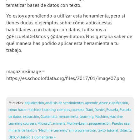
tematizar bases de datos con texto.
Yo estoy aprendiendo a utilizar esta herramienta, pero si
tienes dudas o ejemplos sobre cómo aplicar estas
habilidades a un trabajo con datos, tuiteanos a
@EscuelaDeDatos y @danyvillatoro. Nos gustaría saber de
qué manera has podido aplicar esta herramienta a tu
trabajo.
magazine.image =
https://es.schoolofdata.org/files/2017/01/image07.png
Etiquetas:
adjudicación
,
análisis de sentimientos
,
aprende
,
Azure
,
clasificación
,
cómo hacer machine learning
,
compras
,
coursera
,
Dani
,
Daniel
,
Escuela
,
Escuela
de datos
,
extracción
,
Guatemala
,
herramienta
,
Learning
,
Machine
,
Machine
Learning coursera
,
Microsoft
,
minería
,
MonkeyLearn
,
programación
,
Puedes usar
minería de texto y "Machine Learning" sin programación
,
texto
,
tutorial
,
Udacity
,
UDX
,
Villatoro
1 Comentario »