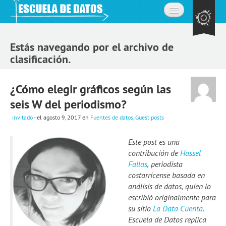
Inicio
Estás navegando por el archivo de
Acerca de
clasificación.
La comunidad
¿Cómo elegir gráficos según las
Preguntas frecuentes
seis W del periodismo?
Contacto
invitado
- el agosto 9, 2017
en
Fuentes de datos
,
Guest posts
Aprende
Este post es una
contribución de
Hassel
Expedición de datos
Fallas
, periodista
costarricense basada en
Cursos
análisis de datos, quien lo
escribió originalmente para
Explorando datos: la misión
su sitio
La Data Cuenta
.
Únete a la comunidad
Escuela de Datos replica