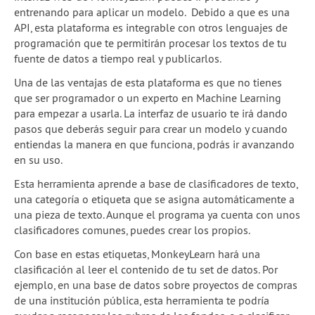
entrenando para aplicar un modelo. Debido a que es una
2a temporada de webinars
API, esta plataforma es integrable con otros lenguajes de
programación que te permitirán procesar los textos de tu
Skillshares de Escuela
fuente de datos a tiempo real y publicarlos.
Guía Quartz: Limpieza de datos
Una de las ventajas de esta plataforma es que no tienes
que ser programador o un experto en Machine Learning
Blog
para empezar a usarla. La interfaz de usuario te irá dando
pasos que deberás seguir para crear un modelo y cuando
Experiencias
entiendas la manera en que funciona, podrás ir avanzando
en su uso.
School of Data
Esta herramienta aprende a base de clasificadores de texto,
una categoría o etiqueta que se asigna automáticamente a
una pieza de texto. Aunque el programa ya cuenta con unos
clasificadores comunes, puedes crear los propios.
Con base en estas etiquetas, MonkeyLearn hará una
clasificación al leer el contenido de tu set de datos. Por
ejemplo, en una base de datos sobre proyectos de compras
de una institución pública, esta herramienta te podría