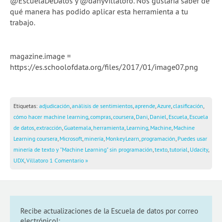
@EscuelaDeDatos y @danyvillatoro. Nos gustaría saber de
qué manera has podido aplicar esta herramienta a tu
trabajo.
magazine.image =
https://es.schoolofdata.org/files/2017/01/image07.png
Etiquetas:
adjudicación
,
análisis de sentimientos
,
aprende
,
Azure
,
clasificación
,
cómo hacer machine learning
,
compras
,
coursera
,
Dani
,
Daniel
,
Escuela
,
Escuela
de datos
,
extracción
,
Guatemala
,
herramienta
,
Learning
,
Machine
,
Machine
Learning coursera
,
Microsoft
,
minería
,
MonkeyLearn
,
programación
,
Puedes usar
minería de texto y "Machine Learning" sin programación
,
texto
,
tutorial
,
Udacity
,
UDX
,
Villatoro
1 Comentario »
Recibe actualizaciones de la Escuela de datos por correo
electrónico!: