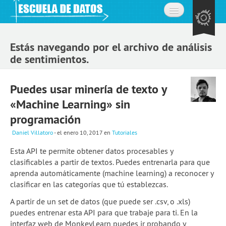
Inicio
Estás navegando por el archivo de análisis
Acerca de
de sentimientos.
La comunidad
Puedes usar minería de texto y
Preguntas frecuentes
«Machine Learning» sin
Contacto
programación
Daniel Villatoro
- el enero 10, 2017
en
Tutoriales
Aprende
Esta API te permite obtener datos procesables y
Expedición de datos
clasificables a partir de textos. Puedes entrenarla para que
aprenda automáticamente (machine learning) a reconocer y
Cursos
clasificar en las categorías que tú establezcas.
Explorando datos: la misión
A partir de un set de datos (que puede ser .csv, o .xls)
puedes entrenar esta API para que trabaje para ti. En la
Únete a la comunidad
interfaz web de MonkeyLearn puedes ir probando y