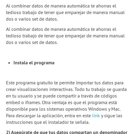
Al combinar datos de manera automática te ahorras el
2a temporada de webinars
tedioso trabajo de tener que emparejar de manera manual
dos o varios set de datos.
Skillshares de Escuela
Al combinar datos de manera automática te ahorras el
Guía Quartz: Limpieza de datos
tedioso trabajo de tener que emparejar de manera manual
dos o varios set de datos.
Blog
Experiencias
Instala el programa
School of Data
Este programa gratuito te permite importar tus datos para
crear visualizaciones interactivas. Todo tu trabajo se guarda
en tu usuario y se puede compartir a través de códigos
embed o iframes. Otra ventaja es que el programa está
disponible para los sistemas operativos Windows y Mac.
Para descargar la aplicación, entra en este
link
y sigue las
instrucciones que el instalador te señala.
2) Asegúrate de que tus datos compartan un denominador