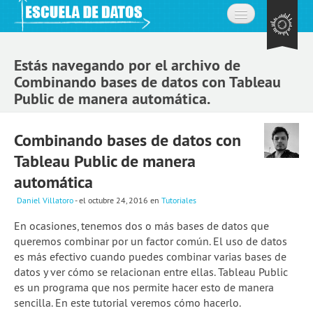
Inicio
Estás navegando por el archivo de
Acerca de
Combinando bases de datos con Tableau
Public de manera automática.
La comunidad
Preguntas frecuentes
Combinando bases de datos con
Tableau Public de manera
Contacto
automática
Aprende
Daniel Villatoro
- el octubre 24, 2016
en
Tutoriales
Expedición de datos
En ocasiones, tenemos dos o más bases de datos que
queremos combinar por un factor común. El uso de datos
Cursos
es más efectivo cuando puedes combinar varias bases de
datos y ver cómo se relacionan entre ellas. Tableau Public
Explorando datos: la misión
es un programa que nos permite hacer esto de manera
Únete a la comunidad
sencilla. En este tutorial veremos cómo hacerlo.