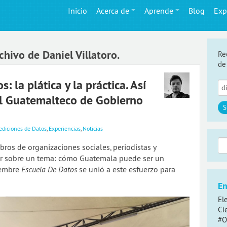
Inicio
Acerca de
Aprende
Blog
Exp
hivo de Daniel Villatoro.
Re
de
: la plática y la práctica. Así
val Guatemalteco de Gobierno
ediciones de Datos
,
Experiencias
,
Noticias
Bus
bros de organizaciones sociales, periodistas y
ar sobre un tema: cómo Guatemala puede ser un
iembre
Escuela De Datos
se unió a este esfuerzo para
En
El
Ci
#O