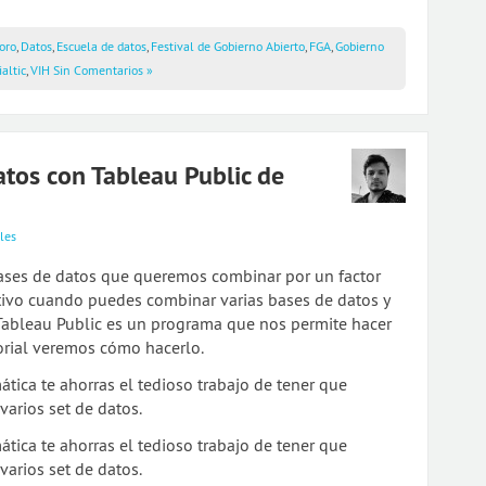
oro
,
Datos
,
Escuela de datos
,
Festival de Gobierno Abierto
,
FGA
,
Gobierno
ialtic
,
VIH
Sin Comentarios »
tos con Tableau Public de
les
ases de datos que queremos combinar por un factor
tivo cuando puedes combinar varias bases de datos y
 Tableau Public es un programa que nos permite hacer
torial veremos cómo hacerlo.
ica te ahorras el tedioso trabajo de tener que
arios set de datos.
ica te ahorras el tedioso trabajo de tener que
arios set de datos.