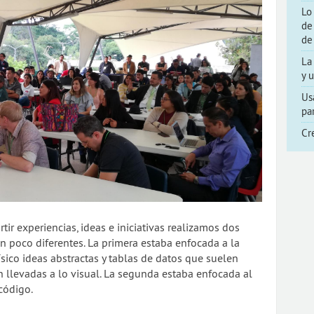
Lo
de
de
La
y 
Us
pa
Cr
ir experiencias, ideas e iniciativas realizamos dos
 poco diferentes. La primera estaba enfocada a la
ísico ideas abstractas y tablas de datos que suelen
 llevadas a lo visual. La segunda estaba enfocada al
código.