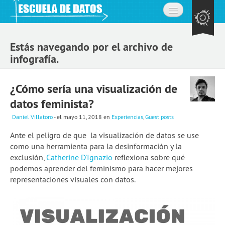
Inicio
Estás navegando por el archivo de
Acerca de
infografía.
La comunidad
¿Cómo sería una visualización de
Preguntas frecuentes
datos feminista?
Contacto
Daniel Villatoro
- el mayo 11, 2018
en
Experiencias
,
Guest posts
Ante el peligro de que la visualización de datos se use
Aprende
como una herramienta para la desinformación y la
exclusión,
Catherine D’Ignazio
reflexiona sobre qué
Expedición de datos
podemos aprender del feminismo para hacer mejores
Cursos
representaciones visuales con datos.
Explorando datos: la misión
Únete a la comunidad