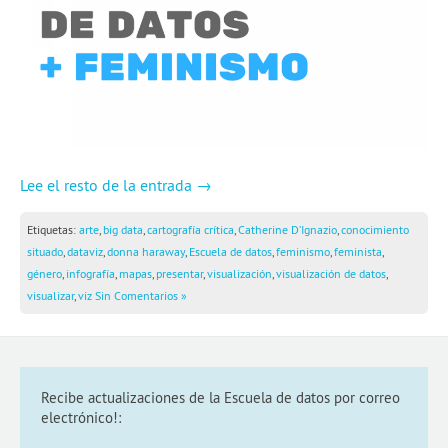
2a temporada de webinars
Skillshares de Escuela
Guía Quartz: Limpieza de datos
Blog
Lee el resto de la entrada →
Experiencias
Etiquetas:
arte
,
big data
,
cartografía crítica
,
Catherine D’Ignazio
,
conocimiento
School of Data
situado
,
dataviz
,
donna haraway
,
Escuela de datos
,
feminismo
,
feminista
,
género
,
infografía
,
mapas
,
presentar
,
visualización
,
visualización de datos
,
visualizar
,
viz
Sin Comentarios »
Recibe actualizaciones de la Escuela de datos por correo
electrónico!: