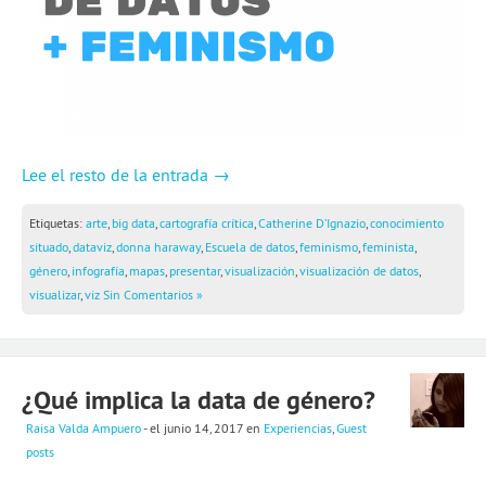
2a temporada de webinars
Skillshares de Escuela
Guía Quartz: Limpieza de datos
Blog
Lee el resto de la entrada →
Experiencias
Etiquetas:
arte
,
big data
,
cartografía crítica
,
Catherine D’Ignazio
,
conocimiento
situado
,
dataviz
,
donna haraway
,
Escuela de datos
,
feminismo
,
feminista
,
School of Data
género
,
infografía
,
mapas
,
presentar
,
visualización
,
visualización de datos
,
visualizar
,
viz
Sin Comentarios »
¿Qué implica la data de género?
Raisa Valda Ampuero
- el junio 14, 2017
en
Experiencias
,
Guest
posts