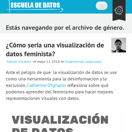
Inicio
Estás navegando por el archivo de género.
Acerca de
¿Cómo sería una visualización de
La comunidad
datos feminista?
Preguntas frecuentes
Daniel Villatoro
- el mayo 11, 2018
en
Experiencias
,
Guest posts
Contacto
Ante el peligro de que la visualización de datos se use
como una herramienta para la desinformación y la
Aprende
exclusión,
Catherine D’Ignazio
reflexiona sobre qué
podemos aprender del feminismo para hacer mejores
Expedición de datos
representaciones visuales con datos.
Cursos
Explorando datos: la misión
Únete a la comunidad