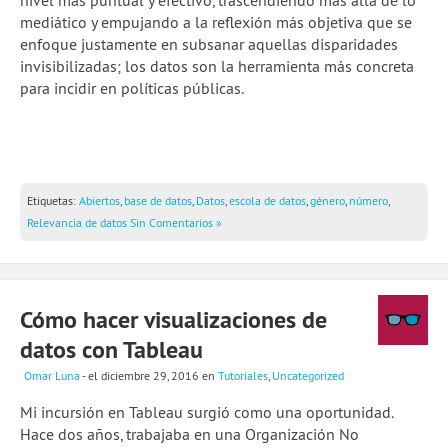
nivel más puntual y efectivo, trascendiendo más allá de lo
mediático y empujando a la reflexión más objetiva que se
enfoque justamente en subsanar aquellas disparidades
invisibilizadas; los datos son la herramienta más concreta
para incidir en políticas públicas.
Etiquetas:
Abiertos
,
base de datos
,
Datos
,
escola de datos
,
género
,
número
,
Relevancia de datos
Sin Comentarios »
Cómo hacer visualizaciones de
datos con Tableau
Omar Luna
- el diciembre 29, 2016
en
Tutoriales
,
Uncategorized
Mi incursión en Tableau surgió como una oportunidad.
Hace dos años, trabajaba en una Organización No