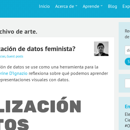
Inicio
Acerca de
Aprende
Blog
Exp
chivo de arte.
Re
de
zación de datos feminista?
cias
,
Guest posts
ción de datos se use como una herramienta para la
rine D’Ignazio
reflexiona sobre qué podemos aprender
epresentaciones visuales con datos.
Bus
En
El
Ci
#O