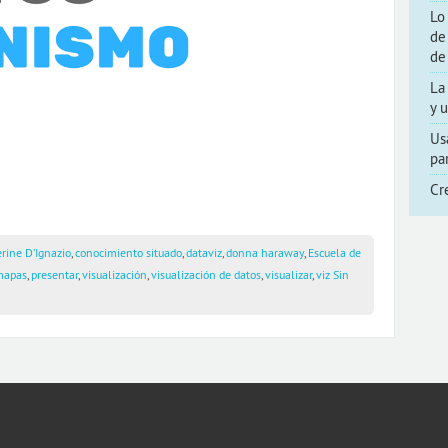
Lo
de
de
La
y 
Us
pa
Cr
rine D’Ignazio
,
conocimiento situado
,
dataviz
,
donna haraway
,
Escuela de
mapas
,
presentar
,
visualización
,
visualización de datos
,
visualizar
,
viz
Sin