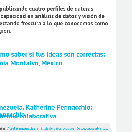
ublicando cuatro perfiles de dateras
capacidad en análisis de datos y visión de
nyectando frescura a lo que conocemos como
gión.
mo saber si tus ideas son correctas:
nia Montalvo, México
nezuela. Katherine Pennacchio:
beldía colaborativa
etas:
Abrelatam
,
análisis
,
análisis de datos
,
blogpost
,
Datos
,
datos abiertos
,