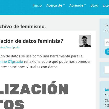
Inicio
Acerca de
Aprende
Blog
Exp
rchivo de feminismo.
Re
de
zación de datos feminista?
cias
,
Guest posts
ción de datos se use como una herramienta para la
rine D’Ignazio
reflexiona sobre qué podemos aprender
epresentaciones visuales con datos.
Bus
En
El
Ci
#O