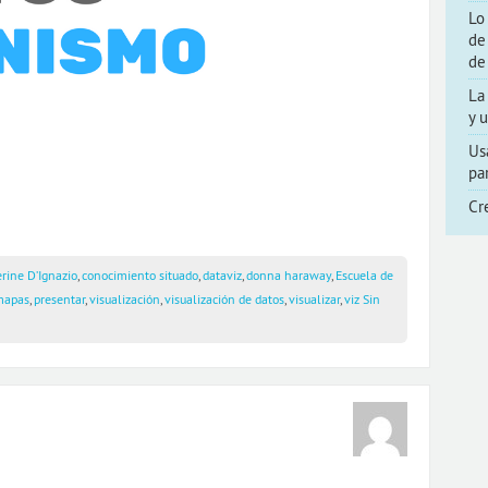
Lo
de
de
La
y 
Us
pa
Cr
rine D’Ignazio
,
conocimiento situado
,
dataviz
,
donna haraway
,
Escuela de
mapas
,
presentar
,
visualización
,
visualización de datos
,
visualizar
,
viz
Sin