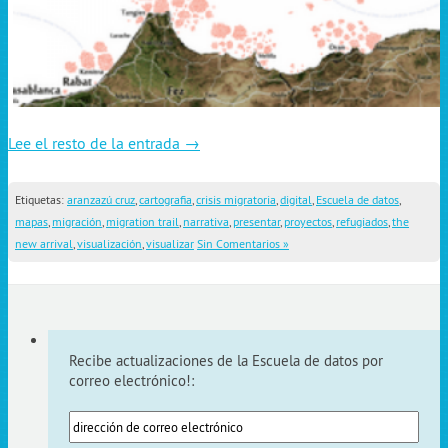
Lee el resto de la entrada →
Etiquetas:
aranzazú cruz
,
cartografia
,
crisis migratoria
,
digital
,
Escuela de datos
,
mapas
,
migración
,
migration trail
,
narrativa
,
presentar
,
proyectos
,
refugiados
,
the
new arrival
,
visualización
,
visualizar
Sin Comentarios »
Recibe actualizaciones de la Escuela de datos por
correo electrónico!: