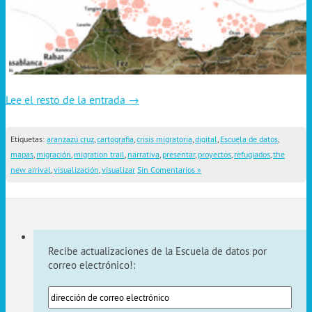
Lee el resto de la entrada →
Etiquetas:
aranzazú cruz
,
cartografia
,
crisis migratoria
,
digital
,
Escuela de datos
,
mapas
,
migración
,
migration trail
,
narrativa
,
presentar
,
proyectos
,
refugiados
,
the
new arrival
,
visualización
,
visualizar
Sin Comentarios »
Recibe actualizaciones de la Escuela de datos por
correo electrónico!: