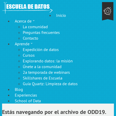
Inicio
Acerca de
La comunidad
Preguntas frecuentes
Contacto
Aprende
Expedición de datos
Cursos
Explorando datos: la misión
Únete a la comunidad
2a temporada de webinars
Skillshares de Escuela
Guía Quartz: Limpieza de datos
Blog
Experiencias
School of Data
Estás navegando por el archivo de ODD19.