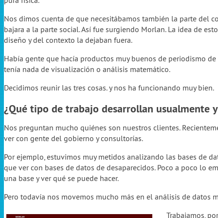
pura física.
Nos dimos cuenta de que necesitábamos también la parte del con
bajara a la parte social. Así fue surgiendo Morlan. La idea de es
diseño y del contexto la dejaban fuera.
Había gente que hacía productos muy buenos de periodismo de da
tenía nada de visualización o análisis matemático.
Decidimos reunir las tres cosas. y nos ha funcionando muy bien.
¿Qué tipo de trabajo desarrollan usualmente 
Nos preguntan mucho quiénes son nuestros clientes. Recientemen
ver con gente del gobierno y consultorías.
Por ejemplo, estuvimos muy metidos analizando las bases de da
que ver con bases de datos de desaparecidos. Poco a poco lo emp
una base y ver qué se puede hacer.
Pero todavía nos movemos mucho más en el análisis de datos m
Trabajamos, por 