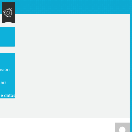
isión
ars
de datos