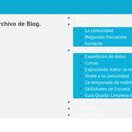
Inicio
rchivo de Blog.
Acerca de
La comunidad
Preguntas frecuentes
Contacto
Aprende
Expedición de datos
Cursos
Explorando datos: la m
Únete a la comunidad
2a temporada de webin
Skillshares de Escuela
Guía Quartz: Limpieza 
Blog
Experiencias
School of Data