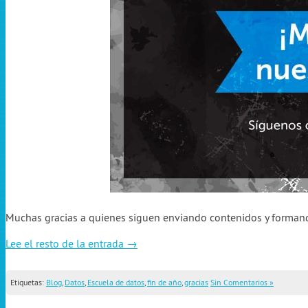
Muchas gracias a quienes siguen enviando contenidos y formand
Lee el resto de la entrada →
Etiquetas:
Blog
,
Datos
,
Escuela de datos
,
fin de año
,
gracias
Sin Comentarios »