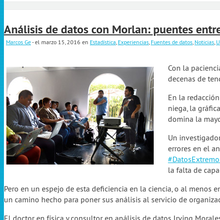
Análisis de datos con Morlan: puentes entre
Marcos Ge
- el marzo 15, 2016
en
Estadística
,
Experiencias
,
Fuentes de datos
,
Noticias
,
U
Con la pacienci
decenas de ten
En la redacción 
niega, la gráfi
domina la mayor
Un investigador
errores en el a
#DatosExtremo
la falta de cap
Pero en un espejo de esta deficiencia en la ciencia, o al menos e
un camino hecho para poner sus análisis al servicio de organiza
El doctor en física y consultor en análisis de datos Irving Mora