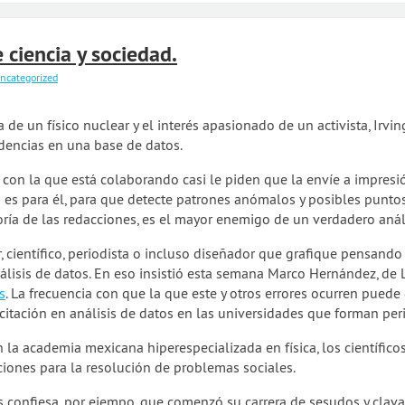
 ciencia y sociedad.
ncategorized
a de un físico nuclear y el interés apasionado de un activista, Irv
dencias en una base de datos.
con la que está colaborando casi le piden que la envíe a impresión,
ca es para él, para que detecte patrones anómalos y posibles punto
ía de las redacciones, es el mayor enemigo de un verdadero análi
, científico, periodista o incluso diseñador que grafique pensan
nálisis de datos. En eso insistió esta semana Marco Hernández, de
s
. La frecuencia con que la que este y otros errores ocurren pued
acitación en análisis de datos en las universidades que forman peri
n la academia mexicana hiperespecializada en física, los científico
ciones para la resolución de problemas sociales.
les confiesa, por ejempo, que comenzó su carrera de sesudos y clav