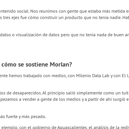
tenido social. Nos reunimos con gente que estaba más metida en e
tos tres ejes fue cómo construir un producto que no tenía nadie. H
tos o visualización de datos pero que no tenía nada de buen anál
y cómo se sostiene Morlan?
te hemos trabajado con medios, con Milenio Data Lab y con El Uni
tos de desaparecidos. Al principio salió simplemente como un tu
ezamos a vender a gente de los medios y a partir de ahí surgió e
ás fuerte y más pesado.
ejemplo, con el gobierno de Aguascalientes, el análisis de la redis