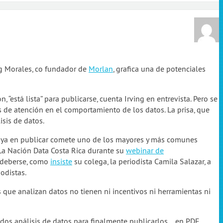
ing Morales, co fundador de
Morlan
, grafica una de potenciales
 “está lista” para publicarse, cuenta Irving en entrevista. Pero se
s de atención en el comportamiento de los datos. La prisa, que
sis de datos.
do ya en publicar comete uno de los mayores y más comunes
 La Nación Data Costa Rica durante su
webinar de
e deberse, como
insiste
su colega, la periodista Camila Salazar, a
odistas.
s que analizan datos no tienen ni incentivos ni herramientas ni
ados análisis de datos para finalmente publicarlos… en PDF.