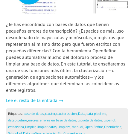
2a temporada de webinars
Skillshares de Escuela
¿Te has encontrado con bases de datos que tienen
pequeños errores de transcripción? ¿Espacios de más, uso
Guía Quartz: Limpieza de datos
desordenado de mayúsculas y minúsculas, o registros que
Blog
representan al mismo dato pero que fueron escritos con
pequeñas diferencias? Con la herramienta OpenRefine
Experiencias
puedes automatizar mucho del doloroso proceso de
limpiar una base de datos. En este tutorial te enseñaremos
School of Data
una de sus funciones más útiles: la clusterización —o
generación de agrupaciones automáticas— y los
diferentes algoritmos que determinan las coincidencias
entre registros.
Lee el resto de la entrada →
Etiquetas:
base de datos
,
cluster
,
clusterizacion
,
Data
,
data pipeline
,
datapipeline
,
errores
,
errores en base de datos
,
Escuela de datos
,
Español
,
estadística
,
limpiar
,
limpiar datos
,
limpieza
,
manual
,
Open Refine
,
OpenRefine
,
School of Data
,
software
,
tutorial
Sin Comentarios »