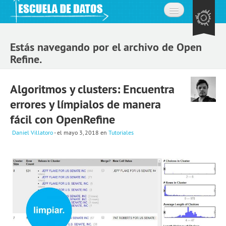
Inicio
Estás navegando por el archivo de Open
Acerca de
Refine.
La comunidad
Algoritmos y clusters: Encuentra
Preguntas frecuentes
errores y límpialos de manera
Contacto
fácil con OpenRefine
Daniel Villatoro
- el mayo 3, 2018
en
Tutoriales
Aprende
Expedición de datos
Cursos
Explorando datos: la misión
Únete a la comunidad