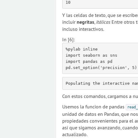
10
Y las celdas de texto, que se escr
incluir
negritas
,
itálicas
Entre otros 
incluso interactivos.
In [6]:
%
pylab
import
seaborn
as
sns
import
pandas
as
pd
pd
.
set_option
(
'precision'
,
5
)
Con estos comandos, cargamos a nues
Usemos la funcion de pandas
read_
unidad de datos en Pandas, que nos
propiedades convenientes para el a
asi que sigamos avanzando, cuando e
actualizado.