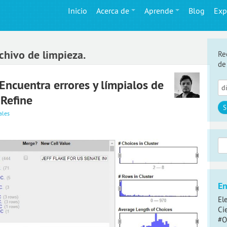
Inicio
Acerca de
Aprende
Blog
Exp
chivo de limpieza.
Re
de
 Encuentra errores y límpialos de
Refine
ales
Bus
En
El
Ci
#O