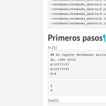
~/notebooks/notebooks_dateros/$ so
~/notebooks/notebooks_dateros/$ pi
~/notebooks/notebooks_dateros/$ cd
~/notebooks/notebooks_dateros/$ 7z
~/notebooks/notebooks_dateros/$ j
Primeros pasos
In [5]:
## En Jupyter Notebooks exist
go, como esta:
print
(
1
+
1
)
print
(
5
+
4
)
6
+
4
2

Out[5]: