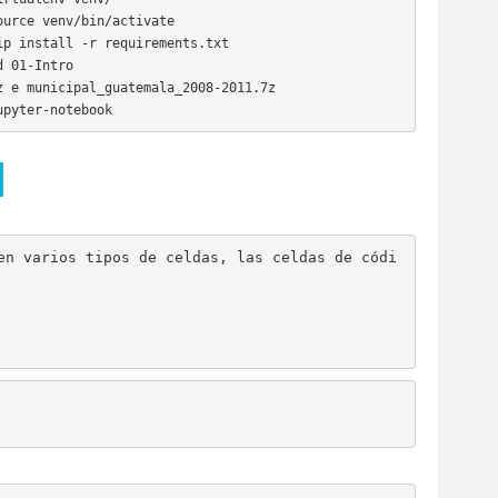
urce venv/bin/activate

p install -r requirements.txt

 01-Intro

 e municipal_guatemala_2008-2011.7z

upyter-notebook
¶
en varios tipos de celdas, las celdas de códi