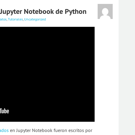
 Jupyter Notebook de Python
datos
,
Tutoriales
,
Uncategorized
ados
en Jupyter Notebook fueron escritos por