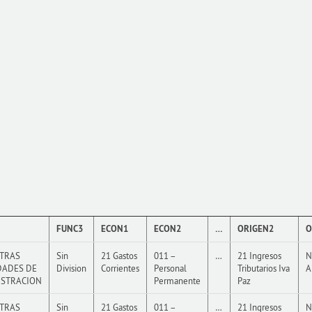
FUNC3
ECON1
ECON2
…
ORIGEN2
O
OTRAS
Sin
21 Gastos
011 –
…
21 Ingresos
N
DADES DE
Division
Corrientes
Personal
Tributarios Iva
A
ISTRACION
Permanente
Paz
OTRAS
Sin
21 Gastos
011 –
…
21 Ingresos
N