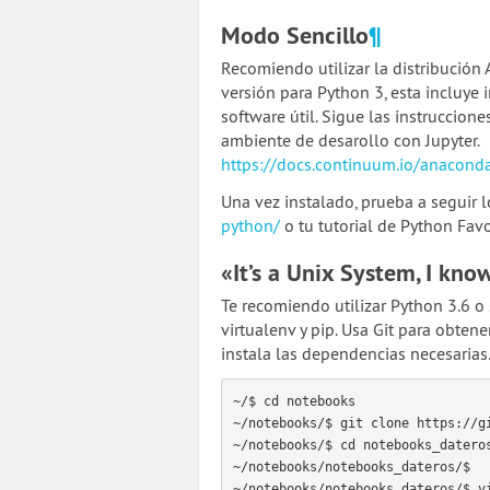
Modo Sencillo
¶
Recomiendo utilizar la distribució
versión para Python 3, esta incluye 
software útil. Sigue las instruccio
ambiente de desarollo con Jupyter.
https://docs.continuum.io/anaconda
Una vez instalado, prueba a seguir 
python/
o tu tutorial de Python Favo
«It’s a Unix System, I kn
Te recomiendo utilizar Python 3.6 o 
virtualenv y pip. Usa Git para obten
instala las dependencias necesarias
~/$ cd notebooks

~/notebooks/$ git clone https://gi
~/notebooks/$ cd notebooks_dateros
~/notebooks/notebooks_dateros/$ 

~/notebooks/notebooks_dateros/$ vi