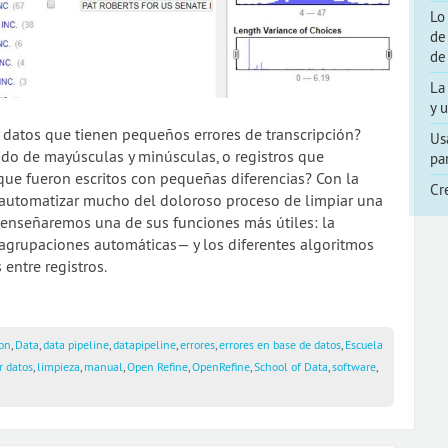
Lo
de
de
La
y 
 datos que tienen pequeños errores de transcripción?
Us
do de mayúsculas y minúsculas, o registros que
pa
ue fueron escritos con pequeñas diferencias? Con la
Cr
automatizar mucho del doloroso proceso de limpiar una
e enseñaremos una de sus funciones más útiles: la
agrupaciones automáticas— y los diferentes algoritmos
entre registros.
ion
,
Data
,
data pipeline
,
datapipeline
,
errores
,
errores en base de datos
,
Escuela
r datos
,
limpieza
,
manual
,
Open Refine
,
OpenRefine
,
School of Data
,
software
,