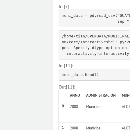
In [7]:
muni_data
=
pd
.
read_csv
(
"GUAT
sep
=
"
/home/tian/OPENDATA/MUNICIPAL
on/core/interactiveshell.py:2
pes. Specify dtype option on 
In [11]:
muni_data
.
head
()
Out[11]:
ANNO
ADMINISTRACIÓN
MUNI
0
2008
Municipal
ALO
1
2008
Municipal
ALO