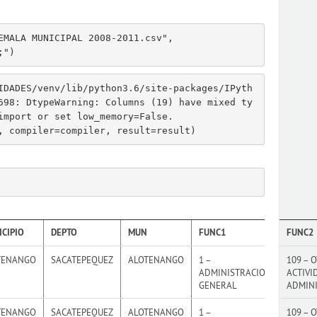
EMALA MUNICIPAL 2008-2011.csv"
,
;"
)
IDADES/venv/lib/python3.6/site-packages/IPyth
698: DtypeWarning: Columns (19) have mixed ty
import or set low_memory=False.

CIPIO
DEPTO
MUN
FUNC1
FUNC2
TENANGO
SACATEPEQUEZ
ALOTENANGO
1 –
109 – 
ADMINISTRACION
ACTIVI
GENERAL
ADMIN
TENANGO
SACATEPEQUEZ
ALOTENANGO
1 –
109 – 