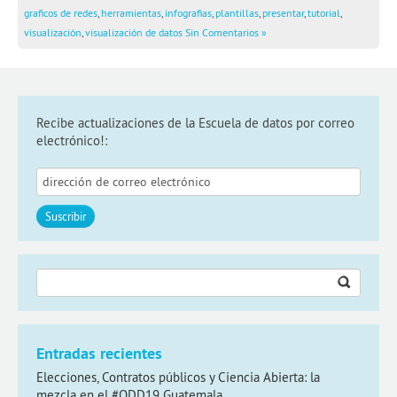
graficos de redes
,
herramientas
,
infografias
,
plantillas
,
presentar
,
tutorial
,
visualización
,
visualización de datos
Sin Comentarios »
Recibe actualizaciones de la Escuela de datos por correo
electrónico!:
Buscar:
Entradas recientes
Elecciones, Contratos públicos y Ciencia Abierta: la
mezcla en el #ODD19 Guatemala