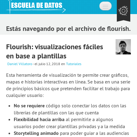
Inicio
Estás navegando por el archivo de flourish.
Acerca de
Flourish: visualizaciones fáciles
La comunidad
en base a plantillas
Preguntas frecuentes
Daniel Villatoro
- el julio 12, 2018
en
Tutoriales
Contacto
Esta herramienta de visualización te permite crear gráficos,
mapas e historias interactivas en línea. Se basa en una serie
Aprende
de principios básicos que pretenden facilitar el trabajo para
cualquier usuario:
Expedición de datos
No se requiere
código solo conectar los datos con las
Cursos
librerías de plantillas con las que cuenta
Flexibilidad hacia arriba
al permitirle a algunos
Explorando datos: la misión
usuarios poder crear plantillas privadas y a la medida
Únete a la comunidad
Storytelling animado
para poder guiar a las audiencias