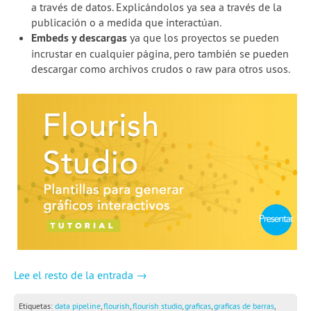
a través de datos. Explicándolos ya sea a través de la
2a temporada de webinars
publicación o a medida que interactúan.
Embeds y descargas
ya que los proyectos se pueden
Skillshares de Escuela
incrustar en cualquier página, pero también se pueden
descargar como archivos crudos o raw para otros usos.
Guía Quartz: Limpieza de datos
Blog
Experiencias
School of Data
Lee el resto de la entrada →
Etiquetas:
data pipeline
,
flourish
,
flourish studio
,
graficas
,
graficas de barras
,