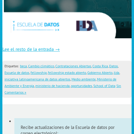
Lee el resto de la entrada →
Etiquetas:
beca
,
Cambio climático
,
Contrataciones Abiertas
,
Costa Rica
,
Datos
,
Escuela de datos
,
fellowship
,
fellowship estado abierto
,
Gobierno Abierto
,
ilda
,
iniciativa latinoamericana de datos abiertos
,
Medio ambiente
,
Ministerio de
Ambiente y Energía
,
ministerio de hacienda
,
oportunidades
,
School of Data
Sin
Comentarios »
Recibe actualizaciones de la Escuela de datos por
correo electrónico!: