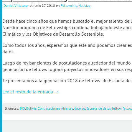
Daniel Villatoro
- el junio 27, 2018
en
Fellowship
,
Noticias
Desde hace cinco años que hemos buscado el mejor talento de la
Nuestro programa de Fellowships continúa trabajando este año c
Climático y los Objetivos de Desarrollo Sostenible.
Como todos los años, esperamos que este año podamos crear espa
datos.
Luego de revisar cientos de postulaciones alrededor del mundo 
generación de fellows logrará proyectos innovadores en sus res
Te presentamos a la generación 2018 de fellows de Escuela de 
Lee el resto de la entrada →
Etiquetas:
BID
,
Bolivia
,
Contrataciones Abiertas
,
dateros
,
Escuela de datos
,
fellow
,
fello