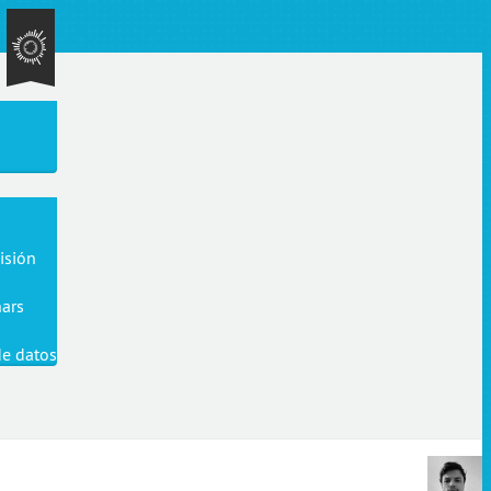
isión
ars
de datos