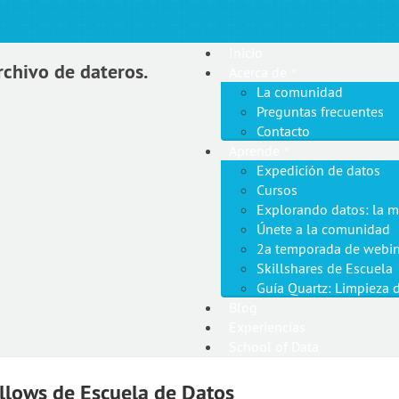
Inicio
rchivo de dateros.
Acerca de
La comunidad
Preguntas frecuentes
Contacto
Aprende
Expedición de datos
Cursos
Explorando datos: la m
Únete a la comunidad
2a temporada de webin
Skillshares de Escuela
Guía Quartz: Limpieza 
Blog
Experiencias
School of Data
llows de Escuela de Datos