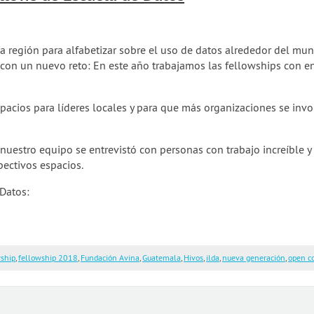
 región para alfabetizar sobre el uso de datos alrededor del mu
on un nuevo reto: En este año trabajamos las fellowships con en
cios para líderes locales y para que más organizaciones se invol
nuestro equipo se entrevistó con personas con trabajo increíble 
pectivos espacios.
Datos:
wship
,
fellowship 2018
,
Fundación Avina
,
Guatemala
,
Hivos
,
ilda
,
nueva generación
,
open c