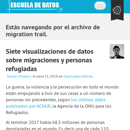
Inicio
Estás navegando por el archivo de
Acerca de
migration trail.
La comunidad
Siete visualizaciones de datos
Preguntas frecuentes
sobre migraciones y personas
Contacto
refugiadas
Daniel Villatoro
- el junio 21, 2018
en
Guest posts
,
Noticias
Aprende
La guerra, la violencia y la persecución en todo el mundo
Expedición de datos
están empujando a huir de sus casas a un número de
personas sin precedentes, según
los últimos datos
Cursos
publicados por ACNUR
, la Agencia de la ONU para los
Refugiados.
Explorando datos: la misión
Al terminar 2017 había 68,5 millones de personas
Únete a la comunidad
desplazadas en el mundo. Es decir, una de cada 110