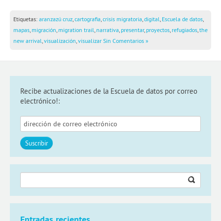
Etiquetas:
aranzazú cruz
,
cartografia
,
crisis migratoria
,
digital
,
Escuela de datos
,
mapas
,
migración
,
migration trail
,
narrativa
,
presentar
,
proyectos
,
refugiados
,
the
new arrival
,
visualización
,
visualizar
Sin Comentarios »
Recibe actualizaciones de la Escuela de datos por correo
electrónico!:
Buscar:
Entradas recientes