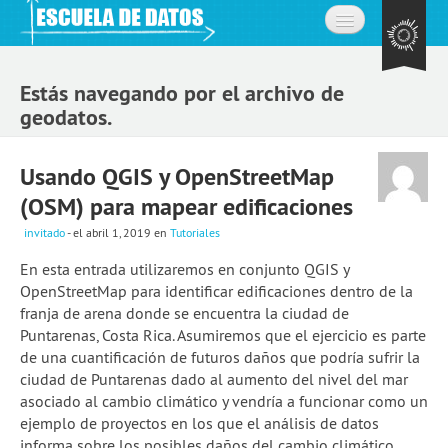
Inicio
Estás navegando por el archivo de
Acerca de
geodatos.
La comunidad
Usando QGIS y OpenStreetMap
Preguntas frecuentes
(OSM) para mapear edificaciones
Contacto
invitado
- el abril 1, 2019
en
Tutoriales
En esta entrada utilizaremos en conjunto QGIS y
Aprende
OpenStreetMap para identificar edificaciones dentro de la
franja de arena donde se encuentra la ciudad de
Expedición de datos
Puntarenas, Costa Rica. Asumiremos que el ejercicio es parte
Cursos
de una cuantificación de futuros daños que podría sufrir la
ciudad de Puntarenas dado al aumento del nivel del mar
Explorando datos: la misión
asociado al cambio climático y vendría a funcionar como un
ejemplo de proyectos en los que el análisis de datos
Únete a la comunidad
informa sobre los posibles daños del cambio climático.