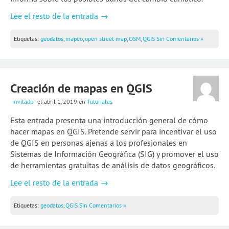
2a temporada de webinars
Lee el resto de la entrada →
Skillshares de Escuela
Etiquetas:
geodatos
,
mapeo
,
open street map
,
OSM
,
QGIS
Sin Comentarios »
Guía Quartz: Limpieza de datos
Blog
Creación de mapas en QGIS
Experiencias
invitado
- el abril 1, 2019
en
Tutoriales
School of Data
Esta entrada presenta una introducción general de cómo
hacer mapas en QGIS. Pretende servir para incentivar el uso
de QGIS en personas ajenas a los profesionales en
Sistemas de Información Geográfica (SIG) y promover el uso
de herramientas gratuitas de análisis de datos geográficos.
Lee el resto de la entrada →
Etiquetas:
geodatos
,
QGIS
Sin Comentarios »