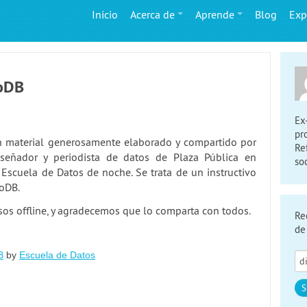
Inicio
Acerca de
Aprende
Blog
Exp
toDB
Ex
pr
n material generosamente elaborado y compartido por
Re
señador y periodista de datos de Plaza Pública en
so
Escuela de Datos de noche. Se trata de un instructivo
toDB.
sos offline, y agradecemos que lo comparta con todos.
Re
de
B
by
Escuela de Datos