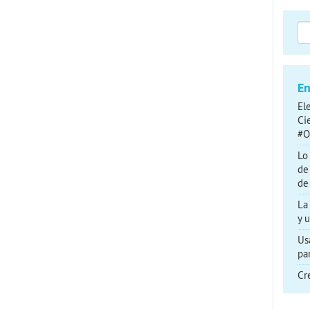
Bus
En
El
Ci
#O
Lo
de
de
La
y 
Us
pa
Cr