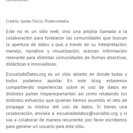
2a temporada de webinars
Skillshares de Escuela
Credits: James Florio. Poderomedia
Guía Quartz: Limpieza de datos
Este no es un sitio web, sino una amplia llamada a la
colaboración para fortalecer las comunidades que buscan
Blog
la apertura de datos y que, a través de su interpretación,
manejo, narrativa y visualización, acercan información
Experiencias
relevante para distintas comunidades de formas atractivas,
didácticas e innovadoras.
School of Data
EscueladeDatos.org es un sitio abierto en donde todas y
todos podemos aportar. En este blog estaremos
compartiendo experiencias sobre el uso de datos en
distintos países hispanoparlantes así como relatando los
distintos esfuerzos que quienes hemos asumido el reto de
propagar la mística del uso de datos. Si tienes una
colaboración, envíala a
escueladedatos@socialtic.org
y si
vas a colaborar de manera recurrente, por favor escríbenos
para generar un usuario para este sitio.