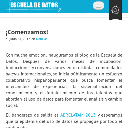
Inicio
¡Comenzamos!
Acerca de
el junio 24, 2013
en
Noticias
La comunidad
Preguntas frecuentes
Con mucha emoción, inauguramos el blog de la Escuela de
Datos. Después de varios meses de incubación,
Contacto
traducciones y conversaciones entre distintas comunidades
dateras
internacionales, se inicia públicamente un esfuerzo
Aprende
colaborativo hispanoparlante que busca fomentar el
intercambio de experiencias, la sistematización del
Expedición de datos
conocimiento y el fortalecimiento de los talentos que
abordan el uso de datos para fomentar el análisis y cambio
Cursos
social.
Explorando datos: la misión
El banderazo de salida es
ABRELATAM 2013
y esperamos
que la epidemia del uso de datos se propague por todo el
Únete a la comunidad
continente.