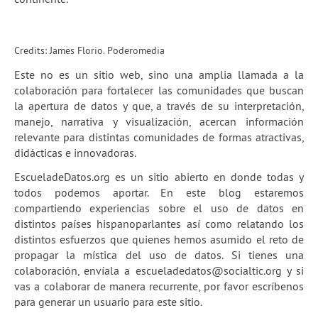
2a temporada de webinars
Skillshares de Escuela
Credits: James Florio. Poderomedia
Guía Quartz: Limpieza de datos
Este no es un sitio web, sino una amplia llamada a la
colaboración para fortalecer las comunidades que buscan
Blog
la apertura de datos y que, a través de su interpretación,
manejo, narrativa y visualización, acercan información
Experiencias
relevante para distintas comunidades de formas atractivas,
didácticas e innovadoras.
School of Data
EscueladeDatos.org es un sitio abierto en donde todas y
todos podemos aportar. En este blog estaremos
compartiendo experiencias sobre el uso de datos en
distintos países hispanoparlantes así como relatando los
distintos esfuerzos que quienes hemos asumido el reto de
propagar la mística del uso de datos. Si tienes una
colaboración, envíala a
escueladedatos@socialtic.org
y si
vas a colaborar de manera recurrente, por favor escríbenos
para generar un usuario para este sitio.