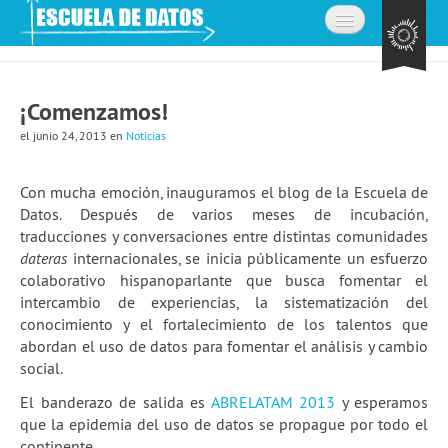
Inicio
¡Comenzamos!
Acerca de
el junio 24, 2013
en
Noticias
La comunidad
Preguntas frecuentes
Con mucha emoción, inauguramos el blog de la Escuela de
Datos. Después de varios meses de incubación,
Contacto
traducciones y conversaciones entre distintas comunidades
dateras
internacionales, se inicia públicamente un esfuerzo
Aprende
colaborativo hispanoparlante que busca fomentar el
intercambio de experiencias, la sistematización del
Expedición de datos
conocimiento y el fortalecimiento de los talentos que
abordan el uso de datos para fomentar el análisis y cambio
Cursos
social.
Explorando datos: la misión
El banderazo de salida es
ABRELATAM 2013
y esperamos
que la epidemia del uso de datos se propague por todo el
Únete a la comunidad
continente.