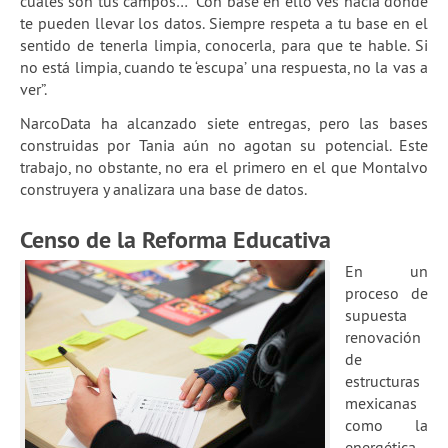
cuáles son tus campos… Con base en ello ves hacia dónde
te pueden llevar los datos. Siempre respeta a tu base en el
sentido de tenerla limpia, conocerla, para que te hable. Si
no está limpia, cuando te ‘escupa’ una respuesta, no la vas a
ver”.
NarcoData ha alcanzado siete entregas, pero las bases
construidas por Tania aún no agotan su potencial. Este
trabajo, no obstante, no era el primero en el que Montalvo
construyera y analizara una base de datos.
Censo de la Reforma Educativa
En un
proceso de
supuesta
renovación
de
estructuras
mexicanas
como la
energética,