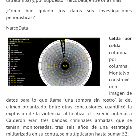
ultratumba) y, por supuesto, NarcoData, entre otras más.
¿Cómo han guiado los datos sus investigaciones
periodísticas?
NarcoData
Celda por
celda
,
columna
por
columna,
Montalvo
construyó
una
imagen de
datos para lo que llama “una sombra sin rostro”, la del
crimen organizado. Entre otras conclusiones, cuantificó la
explosión de la violencia: al finalizar el sexenio anterior a
Calderón eran tres bandas criminales armadas que se
tenían monitoreadas, tras seis años de una estrategia
militarizada en su contra, se multiplicaron hasta sumar 52.