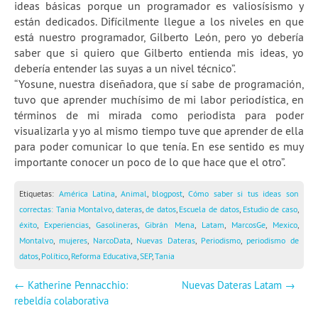
ideas básicas porque un programador es valiosísismo y
están dedicados. Difícilmente llegue a los niveles en que
está nuestro programador, Gilberto León, pero yo debería
saber que si quiero que Gilberto entienda mis ideas, yo
debería entender las suyas a un nivel técnico”.
“Yosune, nuestra diseñadora, que sí sabe de programación,
tuvo que aprender muchísimo de mi labor periodística, en
términos de mi mirada como periodista para poder
visualizarla y yo al mismo tiempo tuve que aprender de ella
para poder comunicar lo que tenía. En ese sentido es muy
importante conocer un poco de lo que hace que el otro”.
Etiquetas:
América Latina
,
Animal
,
blogpost
,
Cómo saber si tus ideas son
correctas: Tania Montalvo
,
dateras
,
de datos
,
Escuela de datos
,
Estudio de caso
,
éxito
,
Experiencias
,
Gasolineras
,
Gibrán Mena
,
Latam
,
MarcosGe
,
Mexico
,
Montalvo
,
mujeres
,
NarcoData
,
Nuevas Dateras
,
Periodismo
,
periodismo de
datos
,
Político
,
Reforma Educativa
,
SEP
,
Tania
←
Katherine Pennacchio:
Nuevas Dateras Latam
→
rebeldía colaborativa