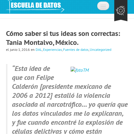
Inicio
Cómo saber si tus ideas son correctas:
Acerca de
Tania Montalvo, México.
La comunidad
el junio 1, 2016
en
DAL
,
Experiencias
,
Fuentes de datos
,
Uncategorized
Preguntas frecuentes
“Esta idea de
Contacto
que con Felipe
Aprende
Calderón [presidente mexicano de
2006 a 2012] estalló la violencia
Expedición de datos
asociada al narcotráfico… yo quería que
Cursos
los datos vinculados me lo explicaran,
Explorando datos: la misión
y fue cuando encontré la explosión de
Únete a la comunidad
células delictivas y cómo están