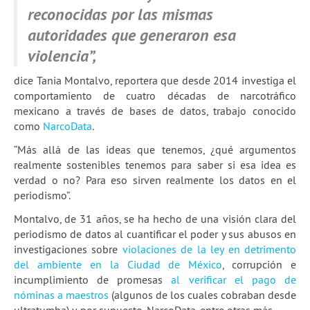
reconocidas por las mismas
2a temporada de webinars
autoridades que generaron esa
Skillshares de Escuela
violencia”,
Guía Quartz: Limpieza de datos
dice Tania Montalvo, reportera que desde 2014 investiga el
comportamiento de cuatro décadas de narcotráfico
Blog
mexicano a través de bases de datos, trabajo conocido
como
NarcoData
.
Experiencias
“Más allá de las ideas que tenemos, ¿qué argumentos
School of Data
realmente sostenibles tenemos para saber si esa idea es
verdad o no? Para eso sirven realmente los datos en el
periodismo”.
Montalvo, de 31 años, se ha hecho de una visión clara del
periodismo de datos al cuantificar el poder y sus abusos en
investigaciones sobre
violaciones de la ley en detrimento
del ambiente en la Ciudad de México
, corrupción e
incumplimiento de promesas
al verificar el pago de
nóminas a maestros
(algunos de los cuales cobraban desde